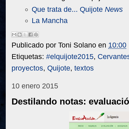
Que trata de... Quijote
News
La Mancha
Publicado por
Toni Solano
en
10:00
Etiquetas:
#elquijote2015
,
Cervante
proyectos
,
Quijote
,
textos
10 enero 2015
Destilando notas: evaluació