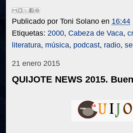
Publicado por
Toni Solano
en
16:44
Etiquetas:
2000
,
Cabeza de Vaca
,
c
literatura
,
música
,
podcast
,
radio
,
se
21 enero 2015
QUIJOTE NEWS 2015. Buen