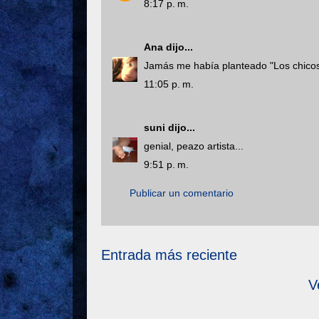
8:17 p. m.
Ana
dijo...
Jamás me había planteado "Los chicos 
11:05 p. m.
suni
dijo...
genial, peazo artista...
9:51 p. m.
Publicar un comentario
Entrada más reciente
V