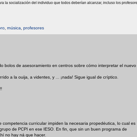
 la socialización del individuo que todos deberían alcanzar, incluso los profesor
oro
,
música
,
profesores
o bolos de asesoramiento en centros sobre cómo interpretar el nuevo
do a la ouija, a videntes, y ... ¡nada! Sigue igual de críptico.
!
 de competencia curricular impiden la necesaria propedéutica, lo cual es
un grupo de PCPI en ese IESO. En fin, que sin un buen programa de
ahí no hay ná que hacer.