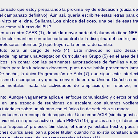
atareado que estoy preparando la próxima ley de educación (quizá de
 campanazo definitivo). Aún así, quería escribirte estas letras para 
e visto en el cine. Se llama
Los chicos del coro
, una peli de esas f
ar como si fueras del BUP.
 en un centro CAES (1), donde la mayor parte del alumnado tiene NEE 
 director mantiene un adecuado control de la disciplina del centro, pe
rofesores interinos (3) que huyen a la primera de cambio.
tituto para un cargo de PAS (4). Este individuo no solo descu
tende implantar una Adaptación Curricular en Grupo (5) en el área de
os, sin contar con las pertinentes autorizaciones de familias y tuto
ilitado para las funciones docentes, pues no se había presentado jam
De hecho, la única Programación de Aula (7) que sigue este interfect
él mismo ha compuesto y que ha convertido en una Unidad Didáctica mo
edimentales; nada de actividades de ampliación, ni refuerzo, n
nto. Aunque vagamente aplica el enfoque comunicativo y ciertos princ
en en una especie de reuniones de escalera con alumnos vocifer
 tutoriales sobre un alumno con el único fin de seducir a su madre.
conducen a un completo desaguisado. Un alumno ACIS (sin diagnosticar
violenta sin que se active el plan PREVI (10); gracias a ello, el direct
 este 'supuesto' profesor. Sin duda, el daño ya estaba hecho, pues
es curriculares iban a poder titular, cuando no existía constancia d