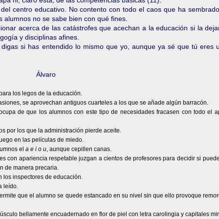
pa ni, claro está, de las competencias básicas (11).
o del centro educativo. No contento con todo el caos que ha sembrado
os alumnos no se sabe bien con qué fines.
xionar acerca de las catástrofes que acechan a la educación si la de
gía y disciplinas afines.
e digas si has entendido lo mismo que yo, aunque ya sé que tú eres 
Álvaro
para los legos de la educación.
asiones, se aprovechan antiguos cuarteles a los que se añade algún barracón.
eocupa de que los alumnos con este tipo de necesidades fracasen con todo el a
 por los que la administración pierde aceite.
uego en las películas de miedo.
alumnos el
a e i o u
, aunque cepillen canas.
es con apariencia respetable juzgan a cientos de profesores para decidir si pued
n de manera precaria.
n los inspectores de educación.
 leído.
. Permite que el alumno se quede estancado en su nivel sin que ello provoque remo
úsculo bellamente encuadernado en flor de piel con letra carolingia y capitales mi