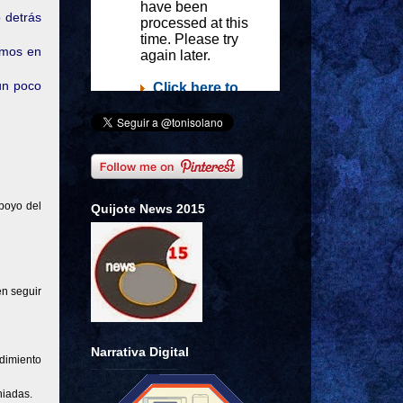
 detrás
jamos en
un poco
poyo del
Quijote News 2015
en seguir
Narrativa Digital
rdimiento
niadas.