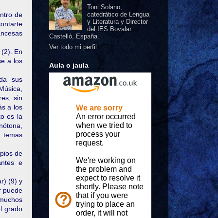
Toni Solano,
ntro de
catedrático de Lengua
y Literatura y Director
contarte
del IES Bovalar.
rancesas
Castelló, España.
Ver todo mi perfil
(2). En
se a los
Aula o jaula
ida sus
 Música,
res, sin
ás a los
o es la
nótona,
i temas
ipios de
antes e
) (9) y
or puede
 muchos
el grado