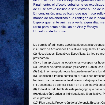
de consecución de los objetivos generales de eta
Finalmente, el díscolo subalterno es expulsad
de él, se atreve incluso a secuestrar a uno de l
En conclusión, una película que nos hace refle
manos de advenedizos que reniegan de la pedago
Espero que, si te animas a verla algún día, m
rarito para estas películas de Arte y Ensayo.
Un saludo de tu primo.
Me permito añadir como apostilla algunas aclaraciones 
(1) Centro de Actuaciones Educativas Singulares. En oc
(2) Necesidades Educativas Específicas. La ley se pr
profesorado.
(3) No han aprobado las oposiciones y ocupan los huecos
(4) Personal de Administración y Servicios. Dan mucho j
(5) Bajo informe oportuno, se les puede enseñar a los 
(6) Espectáculo tragico-cómico en el que cinco profesor
haciendo de manera estable el mismo trabajo que hacía
(7) Documento de ciencia-ficción en el que todavía cree
(8) Todo el mundo habla de este pedagogo que nadie ha
(9) Adaptación Curricular Individualizada Significativa
en el profesor.
(10) Plan para la Prevención de la Violencia Escolar: Op