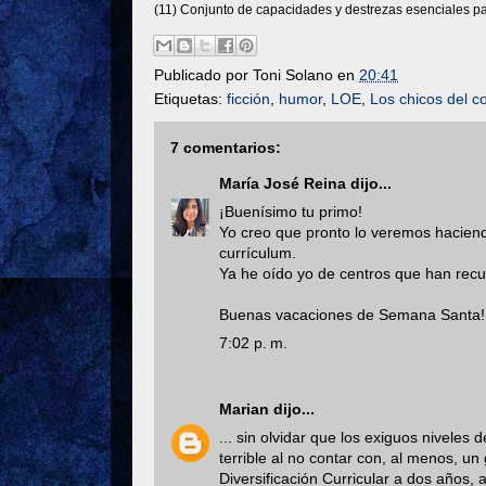
(11) Conjunto de capacidades y destrezas esenciales para
Publicado por
Toni Solano
en
20:41
Etiquetas:
ficción
,
humor
,
LOE
,
Los chicos del c
7 comentarios:
María José Reina
dijo...
¡Buenísimo tu primo!
Yo creo que pronto lo veremos haciend
currículum.
Ya he oído yo de centros que han recurri
Buenas vacaciones de Semana Santa!!
7:02 p. m.
Marian
dijo...
... sin olvidar que los exiguos niveles
terrible al no contar con, al menos, 
Diversificación Curricular a dos años, 