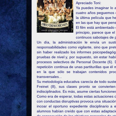
Apreciado Toni:
Ya puedes imaginar lo 
cuatro años peguemos el
la última película que h
en las que hay que pens
El film está ambientado
principio, parece que el
continuos sabotajes de p
Un día, la administración le envía un sus
responsabilidades como vigilante, sino que pre
sin haber realizado los informes psicopedagógic
pruebas de nivel y, por supuesto, sin estar hab
procesos selectivos de Personal Docente (6). 
repetición continua de unas partiturillas que 
en la que sólo se trabajan contenidos proc
transversales...
Su metodología educativa carecía de todo suste
Freinet (8), sus clases pronto se conviert
indisciplinados. Es más, asume ciertas funciones
Como era de esperar, todas estas actuaciones 
con conductas disruptivas provoca una situación 
incoar el oportuno expediente disciplinario a
alumnos habían creído que con estas adaptacion