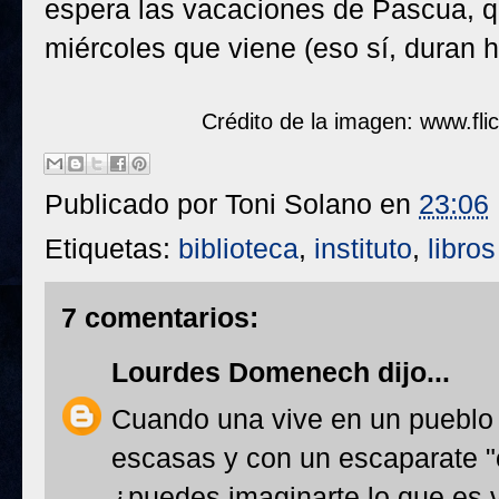
espera las vacaciones de Pascua, q
miércoles que viene (eso sí, duran ha
Crédito de la imagen: www.f
Publicado por
Toni Solano
en
23:06
Etiquetas:
biblioteca
,
instituto
,
libros
7 comentarios:
Lourdes Domenech
dijo...
Cuando una vive en un pueblo e
escasas y con un escaparate "
¿puedes imaginarte lo que es v