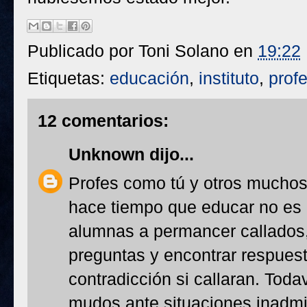
Publicado por
Toni Solano
en
19:22
Etiquetas:
educación
,
instituto
,
prof
12 comentarios:
Unknown
dijo...
Profes como tú y otros mucho
hace tiempo que educar no es 
alumnas a permancer callados,
preguntas y encontrar respues
contradicción si callaran. Tod
mudos ante situaciones inadmi