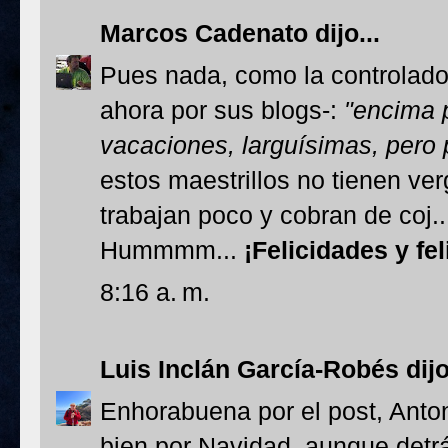
Marcos Cadenato
dijo...
Pues nada, como la controlado
ahora por sus blogs-:
"encima 
vacaciones, larguísimas, pero 
estos maestrillos no tienen v
trabajan poco y cobran de coj...
Hummmm...
¡Felicidades y fe
8:16 a. m.
Luis Inclán García-Robés
dijo
Enhorabuena por el post, Anto
bien por Navidad, aunque detr