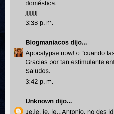
doméstica.
jjjjjjjj
3:38 p. m.
Blogmaníacos
dijo...
Apocalypse now! o "cuando las 
Gracias por tan estimulante en
Saludos.
3:42 p. m.
Unknown
dijo...
Je,je, je, je...Antonio, no des 