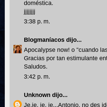
doméstica.
jjjjjjjj
3:38 p. m.
Blogmaníacos
dijo...
Apocalypse now! o "cuando las 
Gracias por tan estimulante en
Saludos.
3:42 p. m.
Unknown
dijo...
Je,je, je, je...Antonio, no des 