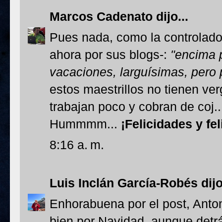
Marcos Cadenato
dijo...
Pues nada, como la controlado
ahora por sus blogs-:
"encima 
vacaciones, larguísimas, pero 
estos maestrillos no tienen v
trabajan poco y cobran de coj...
Hummmm...
¡Felicidades y fe
8:16 a. m.
Luis Inclán García-Robés
dijo
Enhorabuena por el post, Anto
bien por Navidad, aunque detr