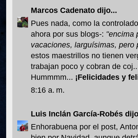
Marcos Cadenato
dijo...
Pues nada, como la controlado
ahora por sus blogs-:
"encima 
vacaciones, larguísimas, pero 
estos maestrillos no tienen v
trabajan poco y cobran de coj...
Hummmm...
¡Felicidades y fe
8:16 a. m.
Luis Inclán García-Robés
dijo
Enhorabuena por el post, Anto
bien por Navidad, aunque detr