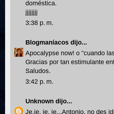
doméstica.
jjjjjjjj
3:38 p. m.
Blogmaníacos
dijo...
Apocalypse now! o "cuando las 
Gracias por tan estimulante en
Saludos.
3:42 p. m.
Unknown
dijo...
Je,je, je, je...Antonio, no des 