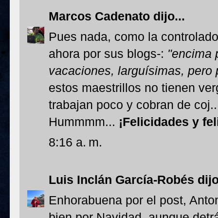
Marcos Cadenato
dijo...
Pues nada, como la controlado
ahora por sus blogs-:
"encima 
vacaciones, larguísimas, pero 
estos maestrillos no tienen v
trabajan poco y cobran de coj...
Hummmm...
¡Felicidades y fe
8:16 a. m.
Luis Inclán García-Robés
dijo
Enhorabuena por el post, Anto
bien por Navidad, aunque detr