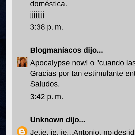
doméstica.
jjjjjjjj
3:38 p. m.
Blogmaníacos
dijo...
Apocalypse now! o "cuando las 
Gracias por tan estimulante en
Saludos.
3:42 p. m.
Unknown
dijo...
Je,je, je, je...Antonio, no des 