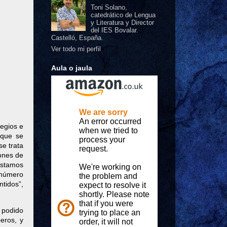
Toni Solano,
catedrático de Lengua
y Literatura y Director
del IES Bovalar.
Castelló, España.
Ver todo mi perfil
Aula o jaula
egios e
 que se
se trata
iones de
 estamos
 número
tidos”,
 podido
eros, y