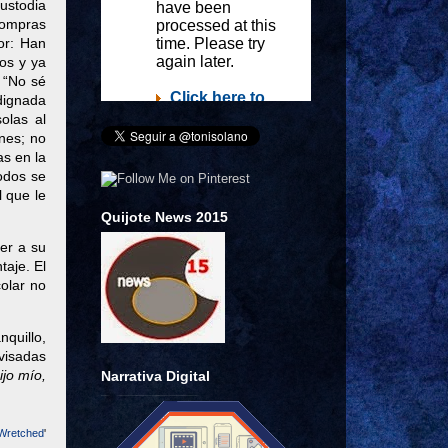
custodia
 compras
or: Han
dos y ya
: “No sé
dignada
olas al
ones; no
as en la
odos se
 que le
Quijote News 2015
ver a su
taje. El
olar no
quillo,
ovisadas
ijo mío,
Narrativa Digital
Wretched
'