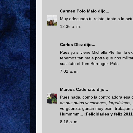
Carmen Polo Malo
dijo...
Muy adecuado tu relato, tanto a la actu
12:36 a. m.
Carlos Díez
dijo...
Pues yo si viene Michelle Pfeiffer, la 
tenemos tan mala potra que nos militar
sustituto el Tom Berenger. País.
7:02 a. m.
Marcos Cadenato
dijo...
Pues nada, como la controladora esa d
de sus putas vacaciones, larguísimas,
vergüenza: ganan muy bien, trabajan poc
Hummmm...
¡Felicidades y feliz 201
8:16 a. m.