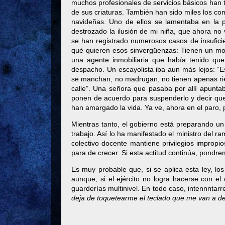
muchos profesionales de servicios básicos han 
de sus criaturas. También han sido miles los c
navideñas. Uno de ellos se lamentaba en la p
destrozado la ilusión de mi niña, que ahora no
se han registrado numerosos casos de insuficie
qué quieren esos sinvergüenzas: Tienen un mon
una agente inmobiliaria que había tenido que
despacho. Un escayolista iba aun más lejos: “E
se manchan, no madrugan, no tienen apenas ries
calle”. Una señora que pasaba por allí apunta
ponen de acuerdo para suspenderlo y decir que 
han amargado la vida. Ya ve, ahora en el paro, p
Mientras tanto, el gobierno está preparando un
trabajo. Así lo ha manifestado el ministro del r
colectivo docente mantiene privilegios impropi
para de crecer. Si esta actitud continúa, pondre
Es muy probable que, si se aplica esta ley, l
aunque, si el ejército no logra hacerse con el 
guarderías multinivel. En todo caso, intennnt
deja de toquetearme el teclado que me van a des