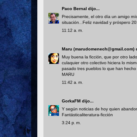
Paco Bernal
dijo...
Precisamente, el otro día un amigo m
situación...Feliz navidad y próspero 20
11:12 a. m.
Maru (marudomenech@gmail.com)
d
Muy buena la ficción, que por otro la
culaquier otro colectivo hiciera lo mis
pasado tres pueblos lo que han hecho 
MARU
11:42 a. m.
GorkaFM
dijo...
Y según noticias de hoy quien abandon
Fantásticaliteratura-ficción
3:24 p. m.