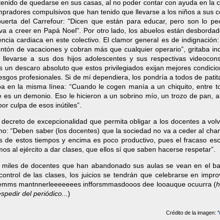
tenido de quedarse en sus casas, al no poder contar con ayuda en la 
ompradores compulsivos que han tenido que llevarse a los niños a sus
uerta del Carrefour: "Dicen que están para educar, pero son lo pe
 va a creer en Papá Noel". Por otro lado, los abuelos están desborda
ncia cardiaca en este colectivo. El clamor general es de indignación
tón de vacaciones y cobran más que cualquier operario”, gritaba in
 llevarse a sus dos hijos adolescentes y sus respectivas videocons
s un descaro absoluto que estos privilegiados exijan mejores condici
gos profesionales. Si de mí dependiera, los pondría a todos de patit
ba en la misma línea: “Cuando le cogen manía a un chiquito, entre t
es un demonio. Eso le hicieron a un sobrino mío, un trozo de pan, al
or culpa de esos inútiles”.
 decreto de excepcionalidad que permita obligar a los docentes a vol
amo: “Deben saber (los docentes) que la sociedad no va a ceder al chan
os de estos tiempos y encima es poco productivo, pues el fracaso esc
mos al ejército a dar clases, que ellos sí que saben hacerse respetar”.
os miles de docentes que han abandonado sus aulas se vean en el ban
control de las clases, los juicios se tendrán que celebrarse en impr
arremms mantnnerleeeeeees infforsmmasdooos dee looauque ocuurra (
h
pedir del periódico...
)
Crédito de la imagen: '