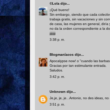
©Lola
dijo...
¡Qué bueno!
Sin embargo, siendo que cada colectiv
trabaja gratis, sin vacaciones y sin c
de casa, las mujeres en general, dirí
no da la orden correspondiente a la d
jjjjjjjj
3:38 p. m.
Blogmaníacos
dijo...
Apocalypse now! o "cuando las barbas d
Gracias por tan estimulante entrada.
Saludos.
3:42 p. m.
Unknown
dijo...
Je,je, je, je...Antonio, no des ideas, no
3:51 p. m.