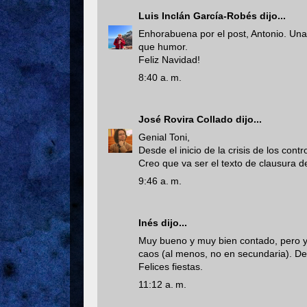
Luis Inclán García-Robés
dijo...
Enhorabuena por el post, Antonio. Un
que humor.
Feliz Navidad!
8:40 a. m.
José Rovira Collado
dijo...
Genial Toni,
Desde el inicio de la crisis de los co
Creo que va ser el texto de clausura d
9:46 a. m.
Inés
dijo...
Muy bueno y muy bien contado, pero yo
caos (al menos, no en secundaria). De
Felices fiestas.
11:12 a. m.