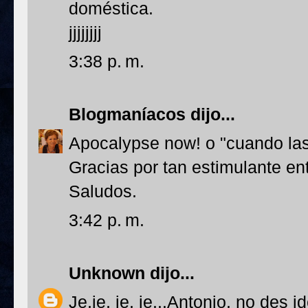
doméstica.
jjjjjjjj
3:38 p. m.
Blogmaníacos
dijo...
Apocalypse now! o "cuando las 
Gracias por tan estimulante en
Saludos.
3:42 p. m.
Unknown
dijo...
Je,je, je, je...Antonio, no des 