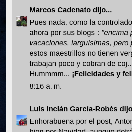
Marcos Cadenato
dijo...
Pues nada, como la controlado
ahora por sus blogs-:
"encima 
vacaciones, larguísimas, pero 
estos maestrillos no tienen v
trabajan poco y cobran de coj...
Hummmm...
¡Felicidades y fe
8:16 a. m.
Luis Inclán García-Robés
dijo
Enhorabuena por el post, Anto
bien por Navidad, aunque detr