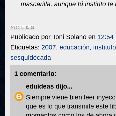
mascarilla, aunque tú instinto te
Publicado por
Toni Solano
en
12:54
Etiquetas:
2007
,
educación
,
instituto
sesquidécada
1 comentario:
eduideas
dijo...
Siempre viene bien leer inyecc
que es lo que transmite este l
momentos como los de ahora d