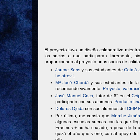
El proyecto tuvo un diseño colaborativo mientra
los socios a que participaran libremente, si
proporcionado al proyecto unos socios de calida
Jaume Sans
y sus estudiantes de
Català 
he atrevit
.
Mª José Chordá
y sus estudiantes de l
recomiendo vivamente:
Proyecto
,
valoraci
José Manuel Coca
, tutor de 6° en el
Cei
participado con sus alumnos:
Producto fin
Dolores Ojeda
con sus alumnos del
CEIP 
Por último, me consta que
Merche Jimén
algunas escuelas suecas con las que lle
Erasmus + no ha cuajado, a pesar de la 
quizá el año que viene, con al apoyo de
ello.