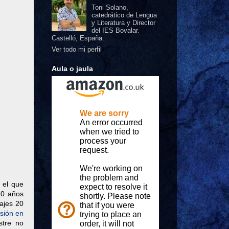
Toni Solano,
catedrático de Lengua
y Literatura y Director
del IES Bovalar.
Castelló, España.
Ver todo mi perfil
Aula o jaula
 el que
20 años
najes 20
sión en
stre no