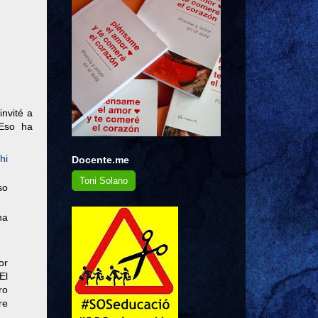
invité a
 Eso ha
hi
Docente.me
Toni Solano
so
ha
or
El
ro
re