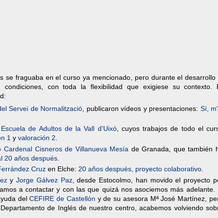
s se fraguaba en el curso ya mencionado, pero durante el desarrollo 
n condiciones, con toda la flexibilidad que exigiese su contexto.
d:
del Servei de Normalització
, publicaron vídeos y presentaciones:
Sí, m'
a
Escuela de Adultos de la Vall d'Uixó
, cuyos trabajos de todo el cur
ón 1
y
valoración 2
.
p Cardenal Cisneros de Villanueva Mesía
de Granada, que también 
al 20 años después
.
Ferrández Cruz
en Elche:
20 años después, proyecto colaborativo
.
ez
y
Jorge Gálvez Paz
, desde Estocolmo, han movido el proyecto p
gamos a contactar y con las que quizá nos asociemos más adelante. 
ayuda del
CEFIRE de Castellón
y de su asesora Mª José Martínez, pe
l Departamento de Inglés de nuestro centro, acabemos volviendo sob