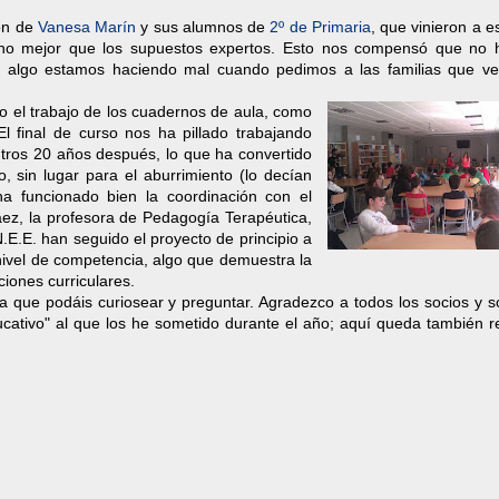
ón de
Vanesa Marín
y sus alumnos de
2º de Primaria
, que vinieron a 
ho mejor que los supuestos expertos. Esto nos compensó que no 
da, algo estamos haciendo mal cuando pedimos a las familias que v
 el trabajo de los cuadernos de aula, como
 El final de curso nos ha pillado trabajando
tros 20 años después, lo que ha convertido
o, sin lugar para el aburrimiento (lo decían
 ha funcionado bien la coordinación con el
ez, la profesora de Pedagogía Terapéutica,
.E.E. han seguido el proyecto de principio a
 nivel de competencia, algo que demuestra la
aciones curriculares.
a que podáis curiosear y preguntar. Agradezco a todos los socios y s
ucativo" al que los he sometido durante el año; aquí queda también r