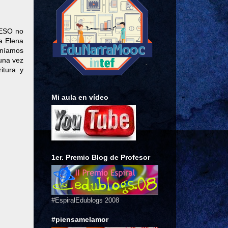
 ESO no
a Elena
uníamos
una vez
itura y
Mi aula en vídeo
1er. Premio Blog de Profesor
#EspiralEdublogs 2008
#piensamelamor