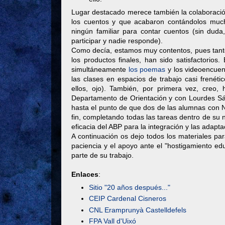
Lugar destacado merece también la colaboraci
los cuentos y que acabaron contándolos muc
ningún familiar para contar cuentos (sin du
participar y nadie responde).
Como decía, estamos muy contentos, pues tanto
los productos finales, han sido satisfactorios.
simultáneamente
los poemas
y los videoencuen
las clases en espacios de trabajo casi frenétic
ellos, ojo). También, por primera vez, creo,
Departamento de Orientación y con Lourdes Sá
hasta el punto de que dos de las alumnas con N
fin, completando todas las tareas dentro de su
eficacia del ABP para la integración y las adapt
A continuación os dejo todos los materiales par
paciencia y el apoyo ante el "hostigamiento ed
parte de su trabajo.
Enlaces
:
Sitio "20 años después..."
CEIP Cardenal Cisneros
CNL Eramprunyà Castelldefels
FPA Vall d'Uixó