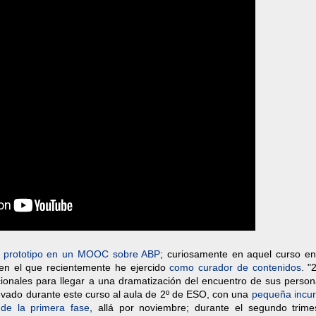
o
prototipo en un MOOC sobre ABP
; curiosamente en aquel curso en
 en el que recientemente he ejercido
como curador de contenidos
. "
icionales para llegar a una dramatización del encuentro de sus perso
levado durante este curso al aula de 2º de ESO, con una
pequeña incur
 de la primera fase
, allá por noviembre; durante el segundo trime