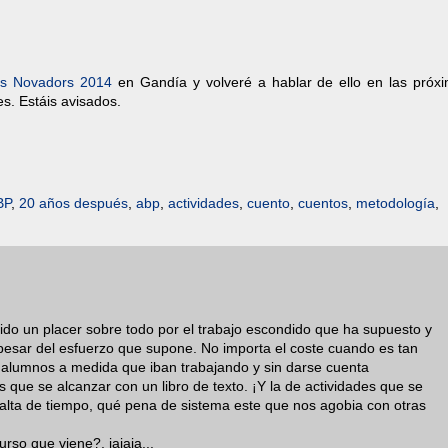
as Novadors 2014
en Gandía y volveré a hablar de ello en las pró
es. Estáis avisados.
BP
,
20 años después
,
abp
,
actividades
,
cuento
,
cuentos
,
metodología
,
do un placer sobre todo por el trabajo escondido que ha supuesto y
pesar del esfuerzo que supone. No importa el coste cuando es tan
los alumnos a medida que iban trabajando y sin darse cuenta
que se alcanzar con un libro de texto. ¡Y la de actividades que se
alta de tiempo, qué pena de sistema este que nos agobia con otras
urso que viene?, jajaja...