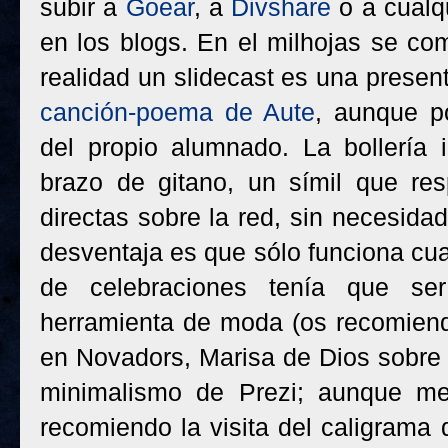
subir a
Goear
, a
Divshare
o a cualqu
en los blogs. En el milhojas se com
realidad un slidecast es una prese
canción-poema de Aute
, aunque p
del propio alumnado. La bollería 
brazo de gitano, un símil que r
directas sobre la red, sin necesida
desventaja es que sólo funciona cuan
de celebraciones tenía que s
herramienta de moda (os recomie
en Novadors, Marisa de Dios sobre ell
minimalismo de Prezi; aunque m
recomiendo la visita del caligrama