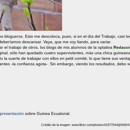
s blogueros. Esto me descoloca, pues, si en el día del Trabajo, casi t
 deberíamos descansar. Vaya, que me voy liando, para variar.
r el trabajo de otros, los blogs de mis alumnos de la optativa
Redacci
iginal, sólo han quedado cuatro supervivientes, más una chica guinean
la suerte de trabajar con ellos en petit comité, lo que tiene sus venta
entes -la confianza agota-. Sin embargo, viendo los resultados, debo 
presentación
sobre Guinea Ecuatorial.
Crédito de la imagen: www.flickr.com/photos/41977044@N00/