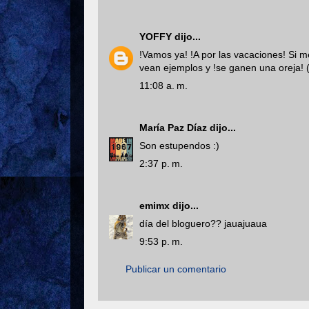
YOFFY
dijo...
!Vamos ya! !A por las vacaciones! Si 
vean ejemplos y !se ganen una oreja! (
11:08 a. m.
María Paz Díaz
dijo...
Son estupendos :)
2:37 p. m.
emimx
dijo...
día del bloguero?? jauajuaua
9:53 p. m.
Publicar un comentario