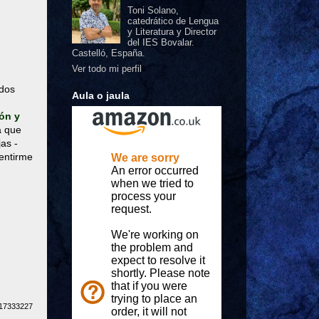
Toni Solano,
catedrático de Lengua
y Literatura y Director
del IES Bovalar.
Castelló, España.
Ver todo mi perfil
odos
Aula o jaula
ón y
a que
jas -
sentirme
417333227