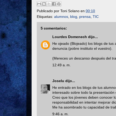
Publicado por
Toni Solano
en
00:10
Etiquetas:
alumnos
,
blog
,
prensa
,
TIC
5 comentarios:
Lourdes Domenech
dijo...
He ojeado (Blojeado) los blogs de tus
denuncia (pobre instituto el vuestro).
(Mereces un descanso después del trab
12:49 a. m.
Joselu
dijo...
He entrado en los blogs de tus alumnos
interesado sobre todo la presentación d
Creo que los jóvenes deben conocer l
responsabilidad en intentar mejorar di
Me ha asombrado tu capacidad de trab
9:46 a. m.