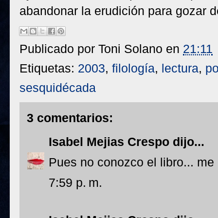
abandonar la erudición para gozar de
Publicado por
Toni Solano
en
21:11
Etiquetas:
2003
,
filología
,
lectura
,
p
sesquidécada
3 comentarios:
Isabel Mejias Crespo
dijo...
Pues no conozco el libro... m
7:59 p. m.