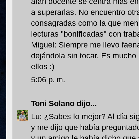
afán docente se centra más en
a superarlas. No encuentro otra
consagradas como la que men
lecturas "bonificadas" con trab
Miguel: Siempre me llevo faen
dejándola sin tocar. Es mucho 
ellos :)
5:06 p. m.
Toni Solano
dijo...
Lu: ¿Sabes lo mejor? Al día si
y me dijo que había preguntado 
y un amigo le había dicho que 