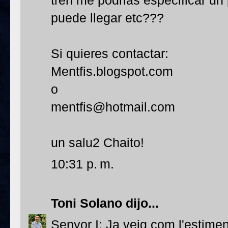
tren me podrias especificar u
puede llegar etc???
Si quieres contactar:
Mentfis.blogspot.com
o
mentfis@hotmail.com
un salu2 Chaito!
10:31 p. m.
Toni Solano
dijo...
Senyor I: Ja veig com l'estime