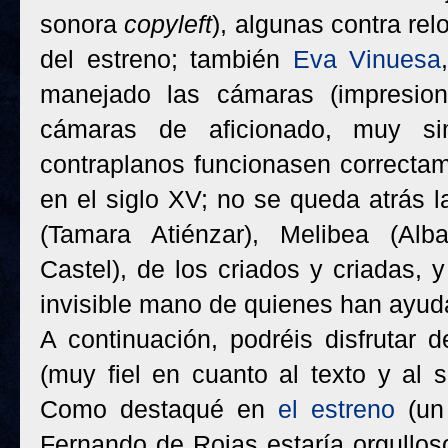
sonora
copyleft
), algunas contra rel
del estreno; también
Eva Vinuesa
manejado las cámaras (impresion
cámaras de aficionado, muy si
contraplanos funcionasen correcta
en el siglo XV; no se queda atrás la
(Tamara Atiénzar), Melibea (Alb
Castel), de los criados y criadas, 
invisible mano de quienes han ayuda
A continuación, podréis disfrutar
(muy fiel en cuanto al texto y al s
Como destaqué en
el estreno
(un 
Fernando de Rojas estaría orgullos