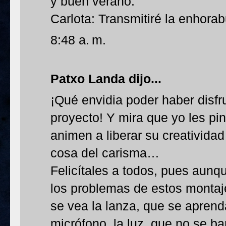
y buen verano.
Carlota: Transmitiré la enhorab
8:48 a. m.
Patxo Landa dijo...
¡Qué envidia poder haber disfru
proyecto! Y mira que yo les pi
animen a liberar su creativid
cosa del carisma…
Felicítales a todos, pues aunq
los problemas de estos montaje
se vea la lanza, que se aprenda
micrófono, la luz, que no se 