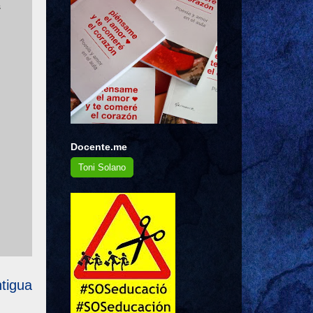
s
Docente.me
Toni Solano
tigua