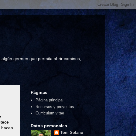
a, algún germen que permita abrir caminos,
Páginas
Página principal
Recursos y proyectos
Curriculum vitae
o
etece
Datos personales
s hacen
Toni Solano