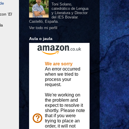
 de
Toni Solano,
catedrático de Lengua
y Literatura y Director
 con
'El
del IES Bovalar.
Castelló, España.
la
Ver todo mi perfil
Aula o jaula