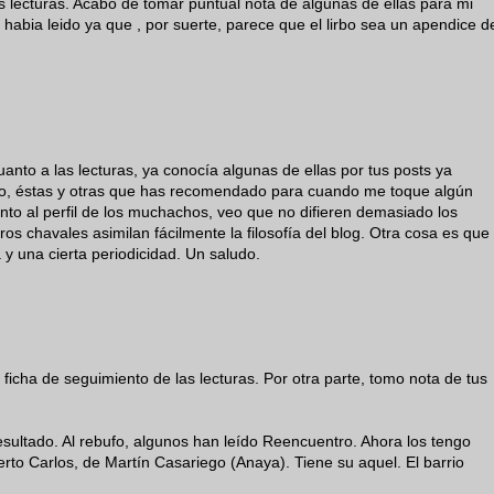
s lecturas. Acabo de tomar puntual nota de algunas de ellas para mi
s habia leido ya que , por suerte, parece que el lirbo sea un apendice d
anto a las lecturas, ya conocía algunas de ellas por tus posts ya
o, éstas y otras que has recomendado para cuando me toque algún
to al perfil de los muchachos, veo que no difieren demasiado los
os chavales asimilan fácilmente la filosofía del blog. Otra cosa es que
 y una cierta periodicidad. Un saludo.
 ficha de seguimiento de las lecturas. Por otra parte, tomo nota de tus
resultado. Al rebufo, algunos han leído Reencuentro. Ahora los tengo
rto Carlos, de Martín Casariego (Anaya). Tiene su aquel. El barrio