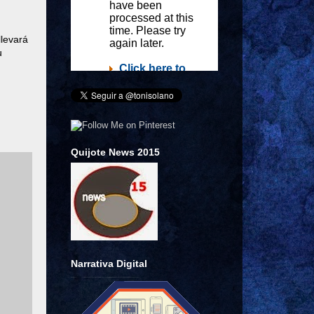
llevará
u
Quijote News 2015
n
Narrativa Digital