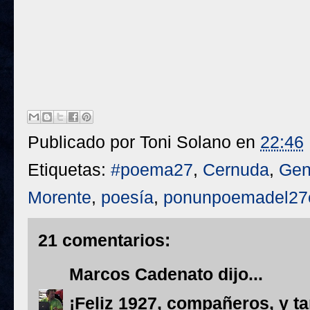
Publicado por
Toni Solano
en
22:46
Etiquetas:
#poema27
,
Cernuda
,
Gen
Morente
,
poesía
,
ponunpoemadel27
21 comentarios:
Marcos Cadenato
dijo...
¡Feliz 1927, compañeros, y t