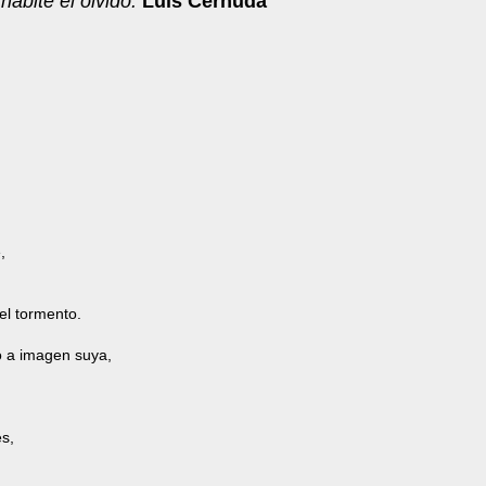
abite el olvido
.
Luis Cernuda
,
el tormento.
o a imagen suya,
s,