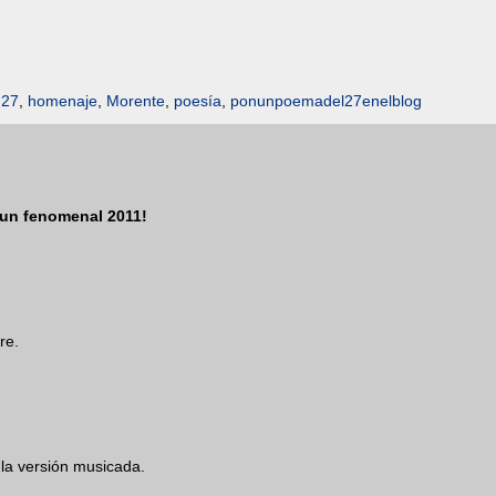
 27
,
homenaje
,
Morente
,
poesía
,
ponunpoemadel27enelblog
 un fenomenal 2011!
re.
la versión musicada.