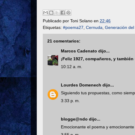
Publicado por
Toni Solano
en
22:46
Etiquetas:
#poema27
,
Cernuda
,
Generación del
21 comentarios:
Marcos Cadenato
dijo...
¡Feliz 1927, compañeros, y también
10:12 a. m.
Lourdes Domenech
dijo...
Siguiendo tus propuestas, como siemp
3:33 p. m.
blogge@ndo
dijo...
Emocionante el poema y emocionante 
3:55 p. m.