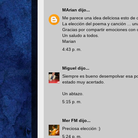
MArian
dijo...
Me parece una idea deliciosa esto de
La elección del poema y canción ... una
Gracias por compartir emociones con o
Un saludo a todos.
Marian
4:43 p. m.
Miguel
dijo...
Siempre es bueno desempolvar esa poe
estado muy acertado.
Un abtazo.
5:15 p. m.
Mer FM
dijo...
Preciosa elección :)
5:24 p. m.