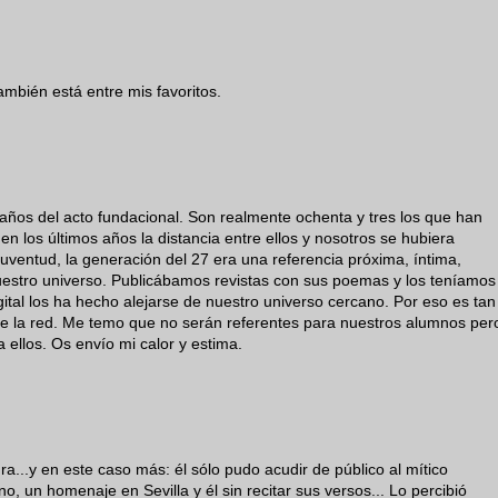
bién está entre mis favoritos.
años del acto fundacional. Son realmente ochenta y tres los que han
 los últimos años la distancia entre ellos y nosotros se hubiera
juventud, la generación del 27 era una referencia próxima, íntima,
uestro universo. Publicábamos revistas con sus poemas y los teníamos
tal los ha hecho alejarse de nuestro universo cercano. Por eso es tan
 de la red. Me temo que no serán referentes para nuestros alumnos per
a ellos. Os envío mi calor y estima.
...y en este caso más: él sólo pudo acudir de público al mítico
, un homenaje en Sevilla y él sin recitar sus versos... Lo percibió