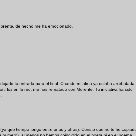
Morente, de hecho me ha emocionado.
dejado tu entrada para el final. Cuando mi alma ya estaba arrebatada
artirlos en la red, me has rematado con Morente. Tu iniciativa ha sido
.
 (ya que tiempo tengo entre unas y otras). Conste que no te he copiad
sé primero), al menos no hemos coincidido en el poeta ni en el poema.