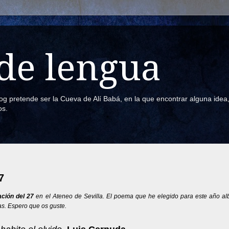
de lengua
blog pretende ser la Cueva de Alí Babá, en la que encontrar alguna ide
os.
7
ción del 27
en el Ateneo de Sevilla. El poema que he elegido para este año al
as. Espero que os guste.