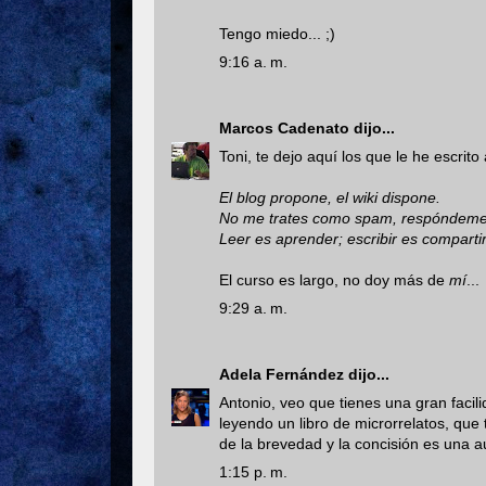
Tengo miedo... ;)
9:16 a. m.
Marcos Cadenato
dijo...
Toni, te dejo aquí los que le he escrit
El blog propone, el wiki dispone.
No me trates como spam, respóndeme
Leer es aprender; escribir es compartir
El curso es largo, no doy más de
mí
...
9:29 a. m.
Adela Fernández
dijo...
Antonio, veo que tienes una gran facili
leyendo un libro de microrrelatos, que 
de la brevedad y la concisión es una au
1:15 p. m.