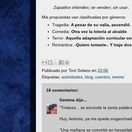
Zapatitos infantiles; se venden; sin usar
.
Mis propuestas van clasificadas por géneros:
Tragedia:
A pesar de su valía, ascendió
.
Comedia:
Otra vez la lotería al alcalde
.
Terror:
Aquella adaptación curricular oc
Romántica:
-Quiero tomarte-. Y trajo dos
Publicado por
Toni Solano
en
22:06
Etiquetas:
actividades
,
blog
,
cuentos
,
meme
16 comentarios:
Gemma
dijo...
"Tristeza... se esconde la sexta palabra
Huy, Antonio, ya me quedo enganchada to
"Una mañana se convirtió en hexasílab