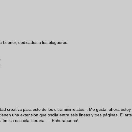
o a Leonor, dedicados a los blogueros:
.
.
dad creativa para esto de los ultraminirrelatos... Me gusta; ahora estoy
tienen una extensión que oscila entre seis líneas y tres páginas. El arte
téntica escuela literaria.... ¡Ehhorabuena!