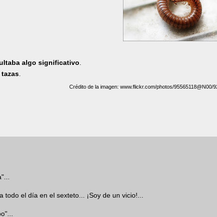
ultaba algo significativo
.
 tazas
.
Crédito de la imagen: www.flickr.com/photos/95565118@N00/
"...
do el día en el sexteto... ¡Soy de un vicio!...
o"...