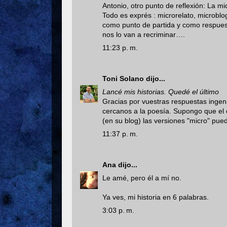
Antonio, otro punto de reflexión: La mi
Todo es exprés : microrelato, microbl
como punto de partida y como respue
nos lo van a recriminar….
11:23 p. m.
Toni Solano
dijo...
Lancé mis historias. Quedé el último
Gracias por vuestras respuestas ingen
cercanos a la poesía. Supongo que el é
(en su blog) las versiones "micro" pue
11:37 p. m.
Ana
dijo...
Le amé, pero él a mí no.
Ya ves, mi historia en 6 palabras.
3:03 p. m.