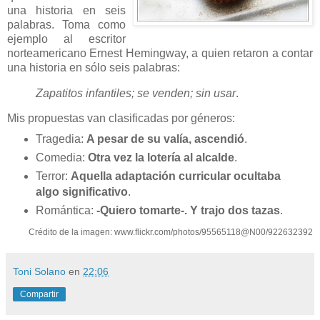
una historia en seis
palabras. Toma como
ejemplo al escritor
norteamericano Ernest Hemingway, a quien retaron a contar
una historia en sólo seis palabras:
Zapatitos infantiles; se venden; sin usar
.
Mis propuestas van clasificadas por géneros:
Tragedia:
A pesar de su valía, ascendió
.
Comedia:
Otra vez la lotería al alcalde
.
Terror:
Aquella adaptación curricular ocultaba
algo significativo
.
Romántica:
-Quiero tomarte-. Y trajo dos tazas
.
Crédito de la imagen: www.flickr.com/photos/95565118@N00/922632392
Toni Solano
en
22:06
Compartir