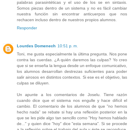
palabras parasintéticas y el uso de los se en sintaxis.
Somos piezas dentro de un sistema y no es fácil cambiar
nuestra función sin encontrar anticuerpos que nos
rechacen incluso dentro de nuestros propios alumnos.
Responder
Lourdes Domenech
10:51 p. m.
Toni, me gusta especialmente la última pregunta. Nos pone
contra las cuerdas. ¿A quién daremos las culpas? Yo creo
que si se enseña la lengua desde un enfoque comunicativo,
los alumnos desarrollan destrezas suficientes para poder
salir airosos en distintos contextos. Si ese es el objetivo, las
culpas se diluyen.
Un apunte a los comentarios de Joselu. Tiene razón
cuando dice que el sistema nos engulle y hace difícil el
cambio. El comentario de los alumnos de que "no hemos
hecho nada" se rebate si hay una reflexión posterior en la
que se les pide algo tan sencillo como "Hoy hemos hablado
de..." y quien dice "hoy" dice "esta semana". Si se procede
a la reflexión sobre el trabajo del aula y éste se reconduce,