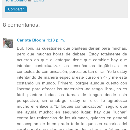
Toni Solano
en
13:45
Compartir
8 comentarios:
Carlota Bloom
4:13 p. m.
Buf, Toni, las cuestiones que planteas darían para muchas,
pero que muchas horas de debate. Estoy totalmente de
acuerdo en que el enfoque tiene que cambiar: hay que
intentar contextualizar las enseñanzas lingüísticas en
contextos de comunicación, pero...¡es tan difícil! Yo lo estoy
intentando de manera especial este curso en 4º y me está
costando un mundo. Primero, porque aunque cuento con
libertad para ofrecer los materiales -no tengo libro-, no es
fácil plantear todas las tareas de lengua desde esta
perspectiva, sin emabrgo, estoy en ello. Te agradezco
mucho el enlace a "Enfoques comunicativos", seguro que
me ayuda mucho; en segundo lugar, hay que "luchar"
contra las reticencias de los alumnos, quienes en general
no aceptan de buen grado todo lo que sea sacarles del
carril por el que están acostumbrados a transitar (al menos