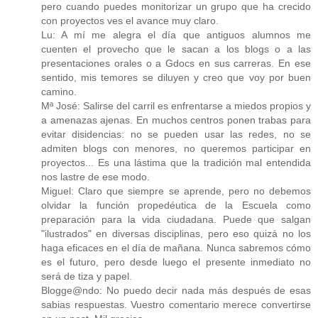
pero cuando puedes monitorizar un grupo que ha crecido
con proyectos ves el avance muy claro.
Lu: A mí me alegra el día que antiguos alumnos me
cuenten el provecho que le sacan a los blogs o a las
presentaciones orales o a Gdocs en sus carreras. En ese
sentido, mis temores se diluyen y creo que voy por buen
camino.
Mª José: Salirse del carril es enfrentarse a miedos propios y
a amenazas ajenas. En muchos centros ponen trabas para
evitar disidencias: no se pueden usar las redes, no se
admiten blogs con menores, no queremos participar en
proyectos... Es una lástima que la tradición mal entendida
nos lastre de ese modo.
Miguel: Claro que siempre se aprende, pero no debemos
olvidar la función propedéutica de la Escuela como
preparación para la vida ciudadana. Puede que salgan
"ilustrados" en diversas disciplinas, pero eso quizá no los
haga eficaces en el día de mañana. Nunca sabremos cómo
es el futuro, pero desde luego el presente inmediato no
será de tiza y papel.
Blogge@ndo: No puedo decir nada más después de esas
sabias respuestas. Vuestro comentario merece convertirse