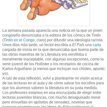
La semana pasada aparecía una noticia en la que un joven
congoleño denunciaba a la editora de los cómics de Tintín
(
Tintín en el Congo
, claro) por difundir una ideología racista.
Unos días más tarde, un lector escribía a
El País
una
carta
cargada de ironía en la que denunciaba que buena parte de
las obras maestras de la Literatura era xenófoba o
moralmente inaceptable, con algunas excepciones, como la
serie juvenil de los Hollister o los recetarios de cocina de
Karlos Arguiñano (a menos que incluyan sus chistes, apunto
yo).
A raíz de esta reflexión, volví a plantearme mi visión acerca
de las lecturas en el aula y de cómo salvar los escollos para
que los alumnos valoren la literatura en su justa medida.
Los profesores estamos en esa encrucijada de elegir entre
lecturas juveniles blancas, con mucho desaguisado moral
pero envueltas en apósitos de sensatez, novelas que
parecen
exempla
para los libros de
Educación para la