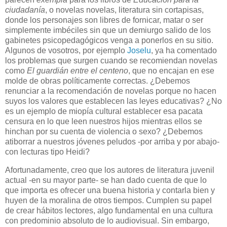
ciudadanía
, o novelas novelas, literatura sin cortapisas,
donde los personajes son libres de fornicar, matar o ser
simplemente imbéciles sin que un demiurgo salido de los
gabinetes psicopedagógicos venga a ponerlos en su sitio.
Algunos de vosotros, por ejemplo
Joselu
, ya ha comentado
los problemas que surgen cuando se recomiendan novelas
como
El guardián entre el centeno
, que no encajan en ese
molde de obras políticamente correctas. ¿Debemos
renunciar a la recomendación de novelas porque no hacen
suyos los valores que establecen las leyes educativas? ¿No
es un ejemplo de miopía cultural establecer esa pacata
censura en lo que leen nuestros hijos mientras ellos se
hinchan por su cuenta de violencia o sexo? ¿Debemos
atiborrar a nuestros jóvenes peludos -por arriba y por abajo-
con lecturas tipo Heidi?
Afortunadamente, creo que los autores de literatura juvenil
actual -en su mayor parte- se han dado cuenta de que lo
que importa es ofrecer una buena historia y contarla bien y
huyen de la moralina de otros tiempos. Cumplen su papel
de crear hábitos lectores, algo fundamental en una cultura
con predominio absoluto de lo audiovisual. Sin embargo,