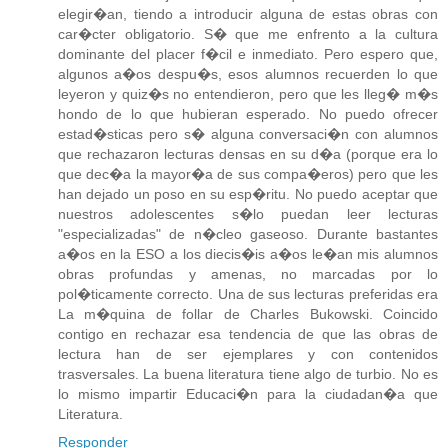
elegir�an, tiendo a introducir alguna de estas obras con
car�cter obligatorio. S� que me enfrento a la cultura
dominante del placer f�cil e inmediato. Pero espero que,
algunos a�os despu�s, esos alumnos recuerden lo que
leyeron y quiz�s no entendieron, pero que les lleg� m�s
hondo de lo que hubieran esperado. No puedo ofrecer
estad�sticas pero s� alguna conversaci�n con alumnos
que rechazaron lecturas densas en su d�a (porque era lo
que dec�a la mayor�a de sus compa�eros) pero que les
han dejado un poso en su esp�ritu. No puedo aceptar que
nuestros adolescentes s�lo puedan leer lecturas
"especializadas" de n�cleo gaseoso. Durante bastantes
a�os en la ESO a los diecis�is a�os le�an mis alumnos
obras profundas y amenas, no marcadas por lo
pol�ticamente correcto. Una de sus lecturas preferidas era
La m�quina de follar de Charles Bukowski. Coincido
contigo en rechazar esa tendencia de que las obras de
lectura han de ser ejemplares y con contenidos
trasversales. La buena literatura tiene algo de turbio. No es
lo mismo impartir Educaci�n para la ciudadan�a que
Literatura.
Responder