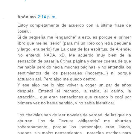
Anónimo
2:14 p. m.
Estoy completamente de acuerdo con la última frase de
Joselu.
Si de pequeña me "enganché" a esto, es porque el primer
libro que me leí "serio" (para mí un libro con letra pequeña
y largo, era serio) fue La casa de los espíritus, de Allende.
No entendí NADA. xD. Me acuerdo muy bien de la
sensación de pasar la última página y darme cuenta de que
me había perdido hacía muchas páginas, y no entendía los
sentimientos de los personajes (inocente...) ni porqué
actuaron así. Pero algo me quedó dentro.
Y ese algo me lo hizo volver a coger un par de años
después. Entendí el rechazo, la rabia, el cariño, la
atracción... que eran sensaciones que cuando lo cogí por
primera vez no había sentido, y no sabía identificar.
Los chavales han de leer novelas de verdad, de las que no
aburren. Los de "lectura obligatoria" me aburrían
soberanamente, porque los personajes eran llanos,
buenos, sin malos pensamientos... parecían escritos para