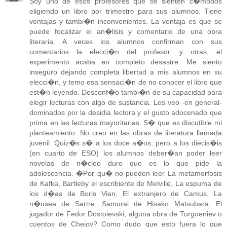
Soy uno de esos profesores que se sienten c�modos
eligiendo un libro por trimestre para sus alumnos. Tiene
ventajas y tambi�n inconvenientes. La ventaja es que se
puede focalizar el an�lisis y comentario de una obra
literaria. A veces los alumnos confirman con sus
comentarios la elecci�n del profesor, y otras, el
experimento acaba en completo desastre. Me siento
inseguro dejando completa libertad a mis alumnos en su
elecci�n, y temo esa sensaci�n de no conocer el libro que
est�n leyendo. Desconf�o tambi�n de su capacidad para
elegir lecturas con algo de sustancia. Los veo -en general-
dominados por la desidia lectora y el gusto adocenado que
prima en las lecturas mayoritarias. S� que es discutible mi
planteamiento. No creo en las obras de literatura llamada
juvenil. Quiz�s s� a los doce a�os, pero a los diecis�is
(en cuarto de ESO) los alumnos deber�an poder leer
novelas de n�cleo duro que es lo que pide la
adolescencia. �Por qu� no pueden leer La metamorfosis
de Kafka, Bartleby el escribiente de Melville, La espuma de
los d�as de Boris Vian, El extranjero de Camus, La
n�usea de Sartre, Samurai de Hisako Matsubara, El
jugador de Fedor Dostoievski, alguna obra de Turgueniev o
cuentos de Chejov? Como dudo que esto fuera lo que