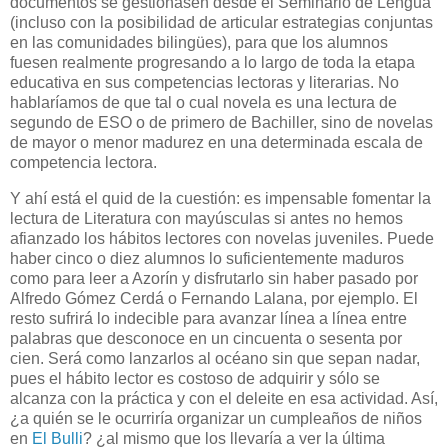
documentos se gestionasen desde el Seminario de Lengua
(incluso con la posibilidad de articular estrategias conjuntas
en las comunidades bilingües), para que los alumnos
fuesen realmente progresando a lo largo de toda la etapa
educativa en sus competencias lectoras y literarias. No
hablaríamos de que tal o cual novela es una lectura de
segundo de ESO o de primero de Bachiller, sino de novelas
de mayor o menor madurez en una determinada escala de
competencia lectora.
Y ahí está el quid de la cuestión: es impensable fomentar la
lectura de Literatura con mayúsculas si antes no hemos
afianzado los hábitos lectores con novelas juveniles. Puede
haber cinco o diez alumnos lo suficientemente maduros
como para leer a Azorín y disfrutarlo sin haber pasado por
Alfredo Gómez Cerdá o Fernando Lalana, por ejemplo. El
resto sufrirá lo indecible para avanzar línea a línea entre
palabras que desconoce en un cincuenta o sesenta por
cien. Será como lanzarlos al océano sin que sepan nadar,
pues el hábito lector es costoso de adquirir y sólo se
alcanza con la práctica y con el deleite en esa actividad. Así,
¿a quién se le ocurriría organizar un cumpleaños de niños
en
El Bulli
? ¿al mismo que los llevaría a ver la última