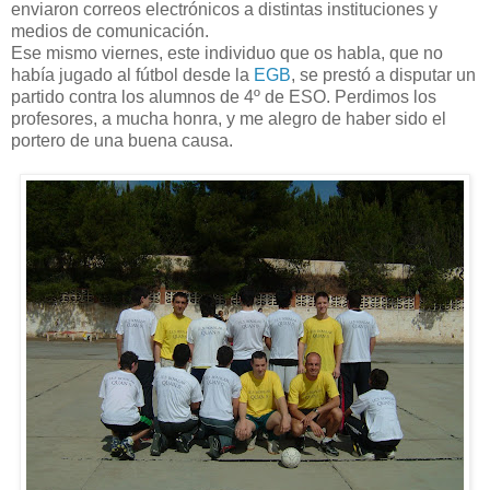
enviaron correos electrónicos a distintas instituciones y
medios de comunicación.
Ese mismo viernes, este individuo que os habla, que no
había jugado al fútbol desde la
EGB
, se prestó a disputar un
partido contra los alumnos de 4º de ESO. Perdimos los
profesores, a mucha honra, y me alegro de haber sido el
portero de una buena causa.