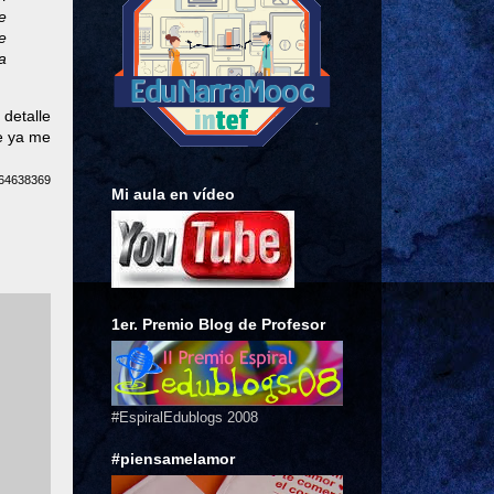
e
e
a
 detalle
e ya me
164638369
Mi aula en vídeo
1er. Premio Blog de Profesor
#EspiralEdublogs 2008
#piensamelamor