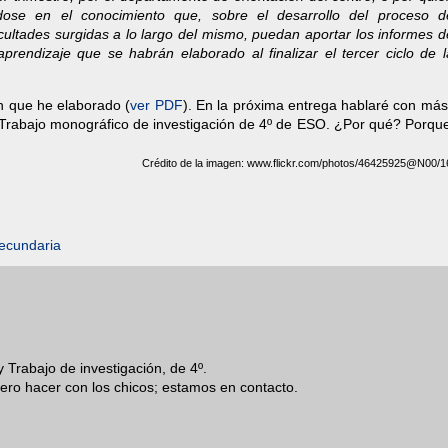
ndose en el conocimiento que, sobre el desarrollo del proceso d
cultades surgidas a lo largo del mismo, puedan aportar los informes d
aprendizaje que se habrán elaborado al finalizar el tercer ciclo de l
en que he elaborado (
ver PDF
). En la próxima entrega hablaré con más
e Trabajo monográfico de investigación de 4º de ESO. ¿Por qué? Porqu
Crédito de la imagen: www.flickr.com/photos/46425925@N00/
ecundaria
y Trabajo de investigación, de 4º.
iero hacer con los chicos; estamos en contacto.