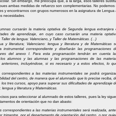
olar. Sin embargo, me preocupa que, a la larga, esos talleres sustit
), pues ambas medidas de refuerzo son complementarias. No podemos 
ales y encontrarnos con grupos numerosos en la asignatura de Lengua 
sus necesidades.
umnas cursarán la materia optativa de Segunda lengua extranjera 
ultades de aprendizaje, en cuyo caso cursarán una materia optativ
 Taller de lengua: Valenciano, y Taller de Matemáticas. (...)
a y literatura; Valenciano: lengua y literatura y de Matemáticas s
va instrumental correspondiente y diseñarán las programaciones d
ulares del anexo I. Para esta programación tendrán en cuenta la
 los alumnos y las alumnas y las programaciones de las materia
 anteriores, incluyéndose, si es necesario y a estos efectos, lo qu
s correspondientes a las materias instrumentales se podrá organizar
ilidad del centro, de manera que el alumnado que lo precise reciba, d
 los tres cursos, apoyo para superar sus dificultades de aprendizaje d
: lengua y literatura y Matemáticas.
cisos para seleccionar al alumnado de estos talleres, pues la ley sigu
tamentos de orientación que no dan abasto:
s correspondientes a las materias instrumentales será realizada, ante
r trimestre, por el departamento de orientación del centro, o por quie