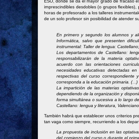
ESO, donde se da el mayor grado de fracaso esc
imprescindibles desdobles (o grupos flexibles
horas de profesorado a los talleres instrument
de un solo profesor sin posibilidad de atender 
En primero y segundo los alumnos y al
Informática, salvo que presenten dific
instrumental: Taller de lengua: Castellano;
Los departamentos de Castellano: lengu
responsabilizarán de la materia optati
acuerdo con las orientaciones curric
necesidades educativas detectadas en
respectivas del curso correspondiente y
corresponda a la educación primaria. (...)
La impartición de las materias optativa
dependiendo de la organización y disponib
forma simultánea o sucesiva a lo largo de
Castellano: lengua y literatura, Valenciano
También habrá que establecer unos criterios pre
tan vaga como siempre, recurriendo a los depar
La propuesta de inclusión en las optativa
del comienzo del curso o durante el prime