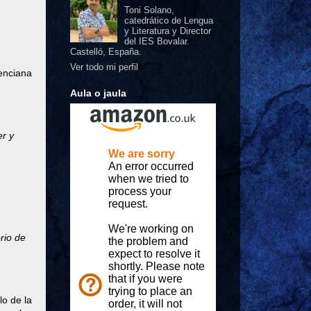
Toni Solano,
catedrático de Lengua
y Literatura y Director
del IES Bovalar.
Castelló, España.
Ver todo mi perfil
enciana
Aula o jaula
er y
rio de
lo de la