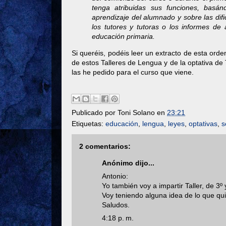
tenga atribuidas sus funciones, basá
aprendizaje del alumnado y sobre las difi
los tutores y tutoras o los informes de 
educación primaria.
Si queréis, podéis leer un extracto de esta ord
de estos Talleres de Lengua y de la optativa d
las he pedido para el curso que viene.
Publicado por
Toni Solano
en
23:21
Etiquetas:
educación
,
lengua
,
leyes
,
optativas
,
s
2 comentarios:
Anónimo dijo...
Antonio:
Yo también voy a impartir Taller, de 3º 
Voy teniendo alguna idea de lo que qu
Saludos.
4:18 p. m.