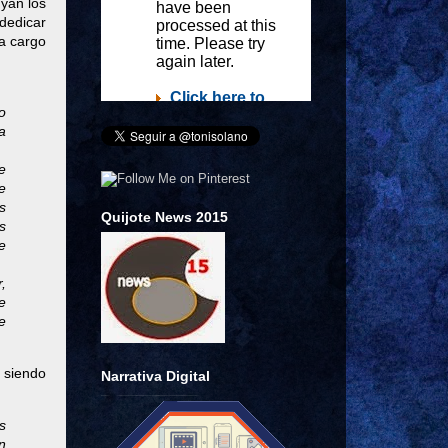
uyan los
dedicar
a cargo
o
a
e
e
s
Quijote News 2015
s
e
,
e
e
e siendo
Narrativa Digital
s
n