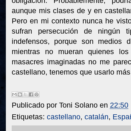
obligación. Probablemente, podr
aunque mis clases de y en castella
Pero en mi contexto nunca he visto
sufran persecución de ningún t
indefensos, porque son medios d
mientras no mueran quienes los 
masacres imaginadas no me parece
castellano, tenemos que usarlo más
Publicado por
Toni Solano
en
22:50
Etiquetas:
castellano
,
catalán
,
Espa